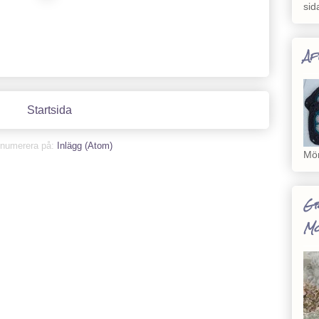
sid
Af
Startsida
numerera på:
Inlägg (Atom)
Mön
Gr
M