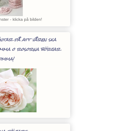
ster - klicka på bilden!
ntar på att våren ska
mma o rosorna börjar
omma!