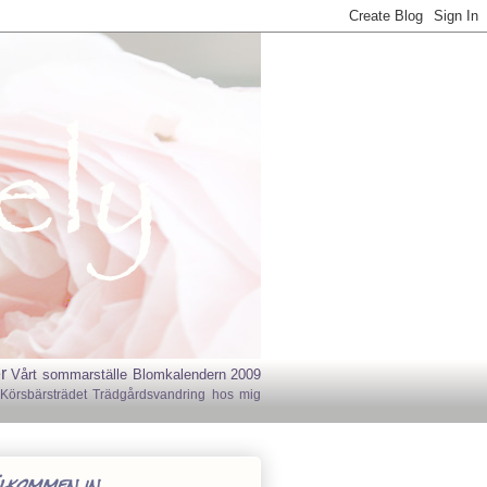
r
Vårt sommarställe
Blomkalendern 2009
Körsbärsträdet
Trädgårdsvandring hos mig
lkommen in..