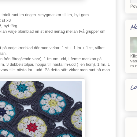
Po
.
 totalt runt lm ringen. smygmaskor till lm, byt garn.
2 st x8
Mo
, byt färg.
ellan varje blomblad en st med nertag mellan två grupper om
t på varje kronblad där man virkar: 1 st + 1 lm + 1 st, vilket
man.
Kli
en från föregående varv), 1 fm om udd, i femte maskan på
väs
lm, 3 dubbelstolpar, hoppa till nästa lm-udd (=en hörn), 1 fm, 1
m m
varv tills nästa lm - udd. På detta sätt virkar man runt så man
Lo