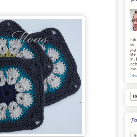
fot
liv
jag
lit
in,
och
moa
Vis
Tr