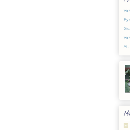
Vir
Fy
Gra
Vir
Att
Mi