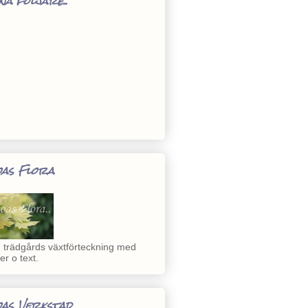
na följare..
as Flora
 trädgårds växtförteckning med
der o text.
as Verkstad