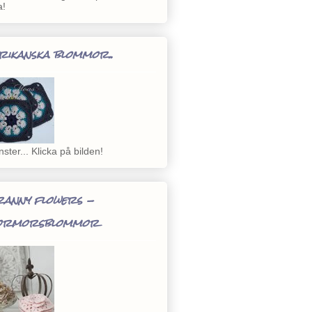
a!
rikanska blommor..
ster... Klicka på bilden!
anny flowers -
ormorsblommor