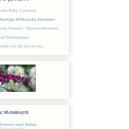
kade Baby Converse
rkantiga Afrikanska blommor
nny Flowers - Mormorsblommor
kad Barbapappa..
 måla och klä om en stol..
n blogglista
Granne med Selma
3 dagar sedan