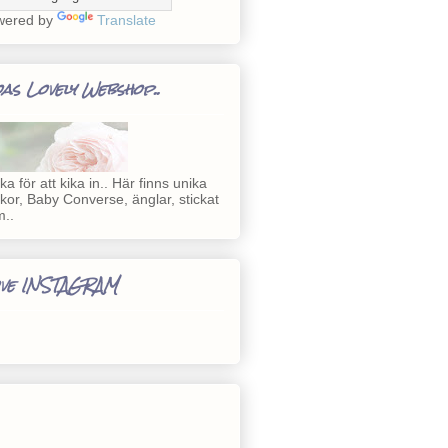
wered by
Translate
as Lovely Webshop..
cka för att kika in.. Här finns unika
kor, Baby Converse, änglar, stickat
..
ve INSTAGRAM