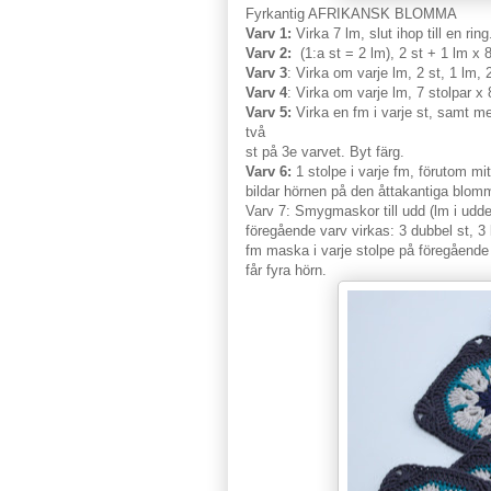
Fyrkantig AFRIKANSK BLOMMA
Varv 1:
Virka 7 lm, slut ihop till en ring
Varv 2:
(1:a st = 2 lm), 2 st + 1 lm x 8
Varv 3
: Virka om varje lm, 2 st, 1 lm, 
V
arv 4
: Virka om varje lm, 7 stolpar x 8
Varv 5:
Virka en fm i varje st, samt m
två
st på 3e varvet. Byt färg.
Varv 6:
1 stolpe i varje fm, förutom mit
bildar hörnen på den åttakantiga blom
Varv 7: Smygmaskor till udd (lm i udd
föregående varv virkas: 3 dubbel st, 3 
fm maska i varje stolpe på föregående 
får fyra hörn.