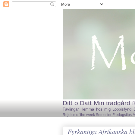
Ditt o Datt
Min trädgård
B
Tävlingar
Hemma hos mig
Loppisfynd
Rejoice of the week
Semester
Fredagstips
M
Fyrkantiga Afrikanska 