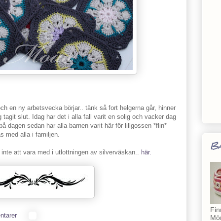
h en ny arbetsvecka börjar.. tänk så fort helgerna går, hinner
agit slut. Idag har det i alla fall varit en solig och vacker dag
å dagen sedan har alla barnen varit här för lillgossen *flin*
s med alla i familjen.
Ba
inte att vara med i utlottningen av silverväskan..
här.
Fin
ntarer
Mön