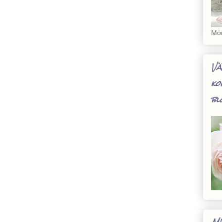
Mön
Vä
ko
bl