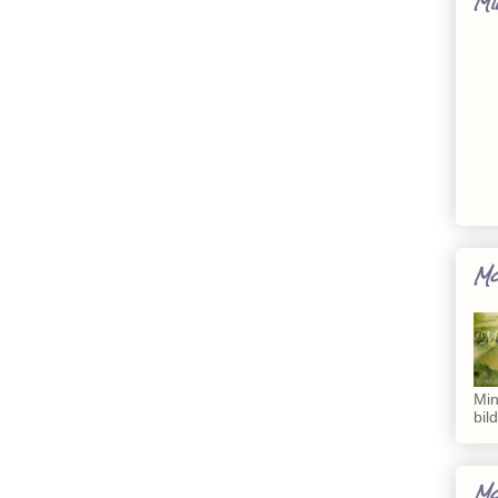
MI
Mo
Min
bil
Mo