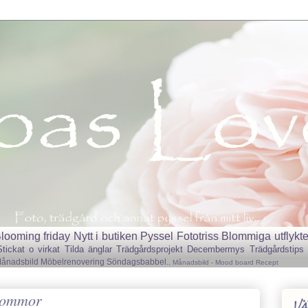
looming friday
Nytt i butiken
Pyssel
Fototriss
Blommiga utflykte
Stickat o virkat
Tilda änglar
Trädgårdsprojekt
Decembermys
Trädgårdstips
ånadsbild
Möbelrenovering
Söndagsbabbel..
Månadsbild - Mood board
Recept
blommor
Vä